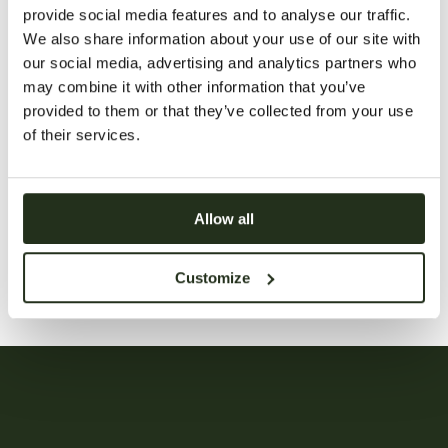
provide social media features and to analyse our traffic.
We also share information about your use of our site with
Kontakt os
our social media, advertising and analytics partners who
may combine it with other information that you’ve
provided to them or that they’ve collected from your use
of their services.
Nobilis, sølvgran, stammer oprindeligt
fra det vestlige Amerika. Træet har
bløde blågrågrønne nåle, nærmest
sølvfarvede – deraf navnet sølvgran.
Allow all
Nålene sidder tæt, og træet holder godt
på nålene efter fældning. Derfor er
Nobilis en af de absolut mest velegnede
Customize
til pyntegrønt og adventskranse.