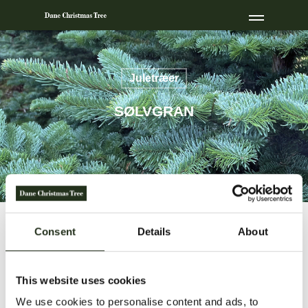
Juletræer
SØLVGRAN
Consent
Details
About
SØLVGRAN (NOBILIS)
Stammer oprindeligt fra det vestlige
Amerika og Nobilis er en af de absolut
This website uses cookies
mest velegnede til pyntegrønt og
We use cookies to personalise content and ads, to
adventskranse.